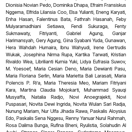
Dionisia Novian Pedo, Dominika Dhapa, Efraim Fransiskus
Nggema, Elfrida Lilansia Coo, Elsa Yulianti, Eneng Karyati,
Enha Hasan, Falentinus Bata, Fathrah Hasanah, Feby
Mulyaramadhiani Setiawa, Fendi Sukuraga, Fenty
Sukmawaty, Fitriyanti, Gabriel Agung, Ganjar
Harimansyah, Gery Agung, Gina Syabani Yuda, Gunawan,
Hera Wahdah Humaira, Ibnu Wahyudi, Irene Gertrudis
Wukak, Josephina Nirma Rupa, Kartika Tarwati, Kristian
Rivaldo Wea, Librilianti Kurnia Yuki, Lidya Eufrasia Suwov,
M. Yoesoef, Maria Cesian Deno, Maria Dewianti Pasu,
Maria Floriana Serlin, Maria Marietta Bali Larasati, Maria
Polencis P. Ri’a, Maria Theresia Meo, Mariam Fitriyani
Kara, Martina Claudia Mojokarti, Muhammad Syauqi
Musyaffa, Natalia Radjo, Novi Anoegrajekti, Novi
Puspasari, Novita Dewi Ingrida, Novita Wulan Sari Radja,
Nunung Mariam, Nur Ulfa Jihada Rawa, Paskalis Aloysius
Edo, Paskalis Sena Nggesu, Renny Yanuar Nurul Rahmah,
Rosa Dalima Bunga, Rufina Bheni, Ryulistia, Solahudin Al