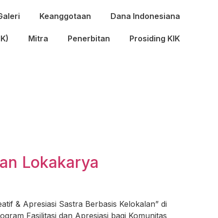
Galeri
Keanggotaan
Dana Indonesiana
IK)
Mitra
Penerbitan
Prosiding KIK
kan Lokakarya
if & Apresiasi Sastra Berbasis Kelokalan” di
ogram Fasilitasi dan Apresiasi bagi Komunitas