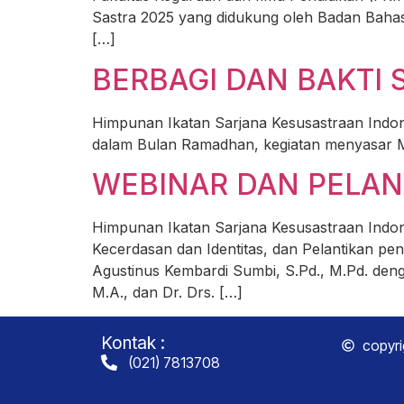
Sastra 2025 yang didukung oleh Badan Bahasa
[…]
BERBAGI DAN BAKTI 
Himpunan Ikatan Sarjana Kesusastraan Indone
dalam Bulan Ramadhan, kegiatan menyasar M
WEBINAR DAN PELANT
Himpunan Ikatan Sarjana Kesusastraan Indone
Kecerdasan dan Identitas, dan Pelantikan pen
Agustinus Kembardi Sumbi, S.Pd., M.Pd. denga
M.A., dan Dr. Drs. […]
Kontak :
copyri
(021) 7813708