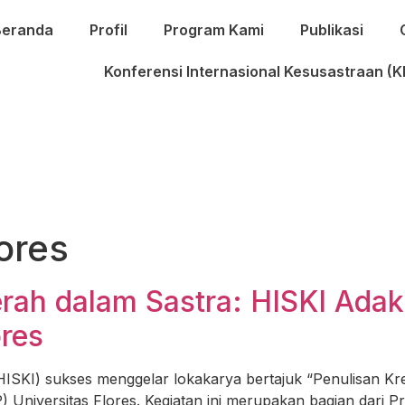
Beranda
Profil
Program Kami
Publikasi
Konferensi Internasional Kesusastraan (K
lores
rah dalam Sastra: HISKI Ada
ores
SKI) sukses menggelar lokakarya bertajuk “Penulisan Kreat
 Universitas Flores. Kegiatan ini merupakan bagian dari Pr