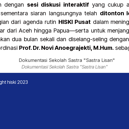
kan dengan
sesi diskusi interaktif
yang cukup ak
, sementara siaran langsungnya telah
ditonton l
gian dari agenda rutin
HISKI Pusat
dalam meningk
r dari Aceh hingga Papua—serta untuk menjangkau
adakan dua bulan sekali dan diselang-seling deng
rdinasi
Prof. Dr. Novi Anoegrajekti, M.Hum.
sebag
Dokumentasi Sekolah Sastra "Sastra Lisan"
ght hiski 2023