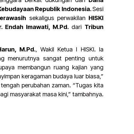
elenggara berkat dukungan dari
Dana
Kebudayaan Republik Indonesia.
Sesi
derawasih
sekaligus perwakilan
HISKI
r. Endah Imawati, M.Pd.
dari
Tribun
Harun, M.Pd.
, Wakil Ketua I HISKI. Ia
ng menurutnya sangat penting untuk
erupaya membangun ruang kajian yang
nyimpan keragaman budaya luar biasa,”
di tengah perubahan zaman. “Tugas kita
bagi masyarakat masa kini,” tambahnya.