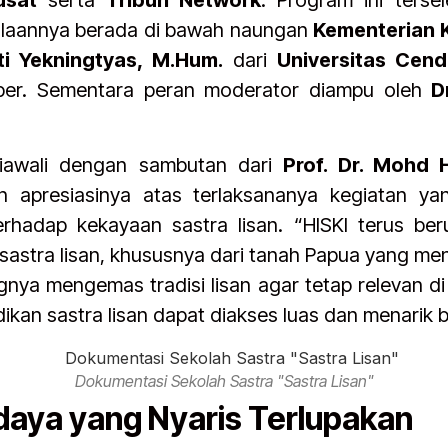
usat
serta
Tribun Network
. Program ini ters
olaannya berada di bawah naungan
Kementerian 
ati Yekningtyas, M.Hum.
dari
Universitas Cen
er. Sementara peran moderator diampu oleh
D
diawali dengan sambutan dari
Prof. Dr. Mohd 
n apresiasinya atas terlaksananya kegiatan ya
rhadap kekayaan sastra lisan. “HISKI terus b
stra lisan, khususnya dari tanah Papua yang me
gnya mengemas tradisi lisan agar tetap relevan 
ikan sastra lisan dapat diakses luas dan menarik 
Dokumentasi Sekolah Sastra "Sastra Lisan"
udaya yang Nyaris Terlupakan