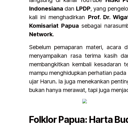
langsung di kanal YouTube
HISKI P
Indonesiana
dan
LPDP
, yang pengel
kali ini menghadirkan
Prof. Dr. Wig
Komisariat Papua
sebagai narasumb
Network
.
Sebelum pemaparan materi, acara 
menyampaikan rasa terima kasih da
membangkitkan kembali kesadaran te
mampu menghidupkan perhatian pada sa
ujar Harun. Ia juga menekankan pentin
bukan hanya merawat, tapi juga menjad
Folklor Papua: Harta B