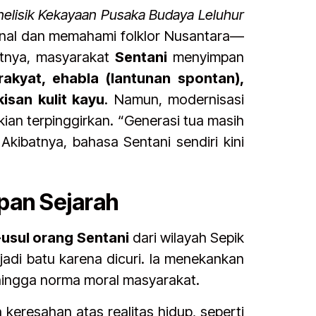
nelisik Kekayaan Pusaka Budaya Leluhur
al dan memahami folklor Nusantara—
utnya, masyarakat
Sentani
menyimpan
 rakyat, ehabla (lantunan spontan),
kisan kulit kayu
. Namun, modernisasi
kian terpinggirkan. “Generasi tua masih
kibatnya, bahasa Sentani sendiri kini
mpan Sejarah
-usul orang Sentani
dari wilayah Sepik
di batu karena dicuri. Ia menekankan
, hingga norma moral masyarakat.
 keresahan atas realitas hidup, seperti