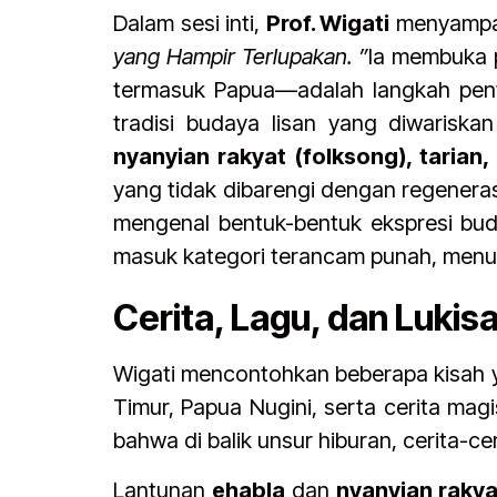
Dalam sesi inti,
Prof. Wigati
menyampai
yang Hampir Terlupakan. ”
Ia membuka 
termasuk Papua—adalah langkah pent
tradisi budaya lisan yang diwarisk
nyanyian rakyat (folksong), tarian,
yang tidak dibarengi dengan regenerasi
mengenal bentuk-bentuk ekspresi buda
masuk kategori terancam punah, menur
Cerita, Lagu, dan Luki
Wigati mencontohkan beberapa kisah 
Timur, Papua Nugini, serta cerita mag
bahwa di balik unsur hiburan, cerita-c
Lantunan
ehabla
dan
nyanyian rakya