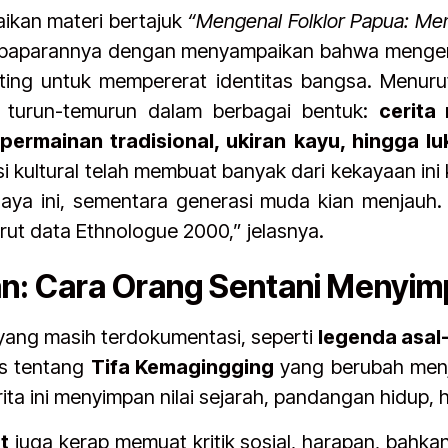
kan materi bertajuk
“Mengenal Folklor Papua: Me
paparannya dengan menyampaikan bahwa mengen
ing untuk mempererat identitas bangsa. Menur
an turun-temurun dalam berbagai bentuk:
cerita
 permainan tradisional, ukiran kayu, hingga lu
 kultural telah membuat banyak dari kekayaan ini 
ya ini, sementara generasi muda kian menjauh. A
ut data Ethnologue 2000,” jelasnya.
san: Cara Orang Sentani Menyi
yang masih terdokumentasi, seperti
legenda asal
is tentang
Tifa Kemagingging
yang berubah menja
erita ini menyimpan nilai sejarah, pandangan hidup
t
juga kerap memuat kritik sosial, harapan, bahkan